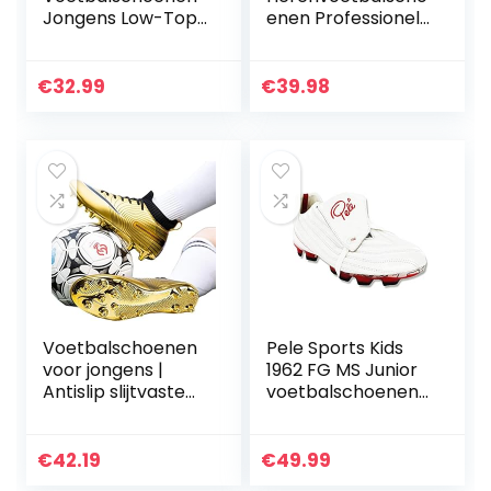
Jongens Low-Top
enen Professionele
Spikes
Spikes
Voetbalschoenen
Jeugdvoetbalweds
Kinderen Teenage
trijdschoenen
€
32.99
€
39.98
FG/AG
Voetbalschoenen
Voetbalschoen
Veterschoenen
Outdoor
Trainingsschoenen
Professionele
Trainingsschoenen
Soccer Schoenen
28-38
Voetbalschoenen
Pele Sports Kids
voor jongens |
1962 FG MS Junior
Antislip slijtvaste
voetbalschoenen
voetbalschoenen
voor kinderen
voor
jongens,Schoenpla
€
42.19
€
49.99
atjes