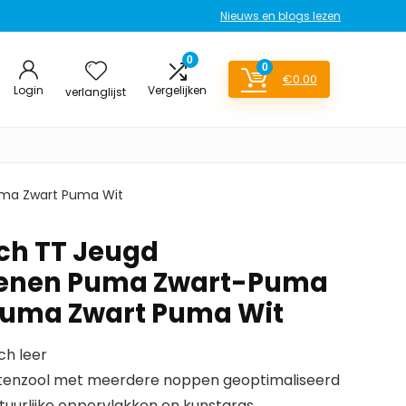
Nieuws en blogs lezen
0
0
€
0.00
Login
Vergelijken
verlanglijst
uma Zwart Puma Wit
h TT Jeugd
enen Puma Zwart-Puma
 Puma Zwart Puma Wit
ch leer
itenzool met meerdere noppen geoptimaliseerd
tuurlijke oppervlakken en kunstgras