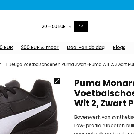
20 – 50 EUR
00 EUR
200 EUR & meer
Deal van de dag
Blogs
 TT Jeugd Voetbalschoenen Puma Zwart-Puma Wit 2, Zwart P
Puma Monarc
Voetbalscho
Wit 2, Zwart
Bovenwerk van synthetis
Low-profile rubberen bu
voor gebruik op harde na