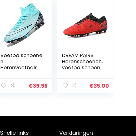
Voetbalschoene
DREAM PAIRS
n
Herenschoenen,
Herenvoetbalsc
voetbalschoene
hoenen
n,
Professionele
voetbalschoene
Spikes
n
€
39.98
€
35.00
Jeugdvoetbalw
edstrijdschoene
n
Voetbalschoene
n
Veterschoenen
Trainingsschoen
Snelle links
Verklaringen
en