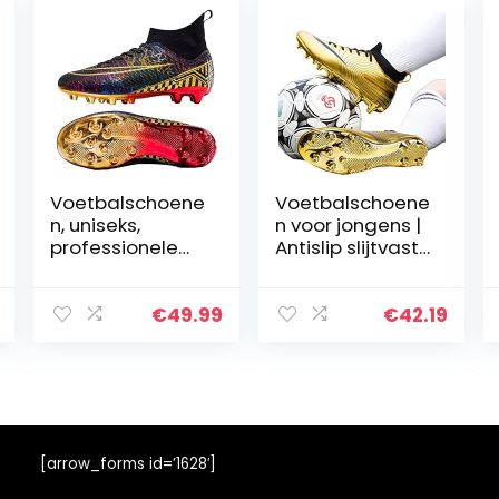
Voetbalschoene
Voetbalschoene
n, uniseks,
n voor jongens |
professionele
Antislip slijtvaste
voetbalschoene
voetbalschoene
n, outdoor, hoge
n voor
band, geschikt
jongens,Schoen
€
49.99
€
42.19
voor kunstgras,
plaatjes
AG wedstrijd-
Voetbalschoene
trainingsschoen
n voor heren
en voor
Trainingsschoen
volwassenen en
en
kinderen
Schoenplaatjes
[arrow_forms id=’1628′]
Voetbalschoene
n voor heren