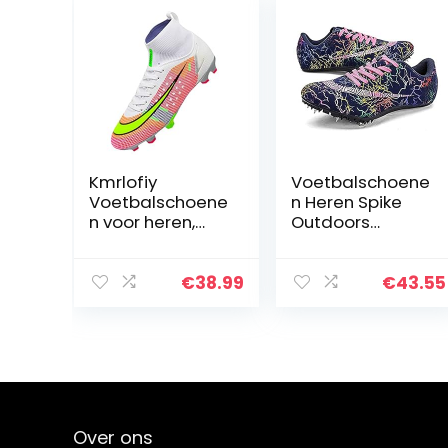
Kmrlofiy
Voetbalschoene
Voetbalschoene
n Heren Spike
n voor heren,
Outdoors
High Top Spike
Professionals
Cleats
Atletiek
professionele
Trainingsschoen
€
38.99
€
43.55
voetbalschoene
en Unisex
n, outdoor,
Atletiek Training
atletiek,
Voetbalschoene
jongens,
n
voetbalschoene
Sneakers,zwart,
n, veters,
43
trainingsschoen
Over ons
en,