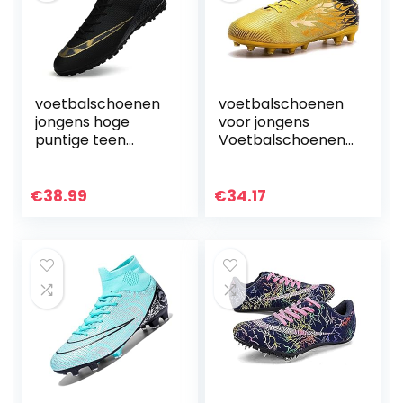
voor heren
Geruwam
voetbalschoenen
voetbalschoenen
jongens hoge
voor jongens
puntige teen
Voetbalschoenen
voetbalschoenen
tiener FG/TF
outdoor training
Voetbalschoenen
voetbalschoenen
AG Lange nagels
€
38.99
€
34.17
sneakers
Gebarsten nagels
Kunstmatige Turf
Indoor Kick
Schoenen Lage
Schoenen Riem
Sport
Professionele
Voetbalschoenen