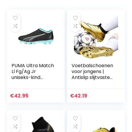
PUMA Ultra Match
Voetbalschoenen
Ll Fg/Ag Jr
voor jongens |
uniseks-kind
Antislip slijtvaste
Voetbalschoen
voetbalschoenen
voor
jongens,Schoenpla
€
42.95
€
42.19
atjes
Voetbalschoenen
voor heren
Trainingsschoenen
Schoenplaatjes
Voetbalschoenen