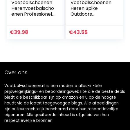
Voetbalschoenen
Voetbalschoenen
Herenvoetbalscho
Heren Spike
enen Professionele
Outdoors
Spikes
Professionals
Jeugdvoetbalweds
Atletiek
trijdschoenen
Trainingsschoenen
€
39.98
€
43.55
Voetbalschoenen
Unisex Atletiek
Veterschoenen
Training
Trainingsschoenen
Voetbalschoenen
Sneakers,zwart,43
Over ons
Voetbal-schoenen.nl is een moderne alles-in-één
prijsvergelijkings- en beoordelingswebsite die de beste deals
biedt die beschikbaar zijn op amazon en u op de hoogte
houdt via de laatst toegevoegde blogs. Alle afbeeldingen
zijn auteursrechtelijk beschermd door hun respectievelijke
eigenaren. Alle geciteerde inhoud is afgeleid van hun
respectievelijke bronnen.