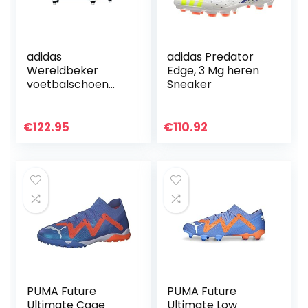
adidas
adidas Predator
Wereldbeker
Edge, 3 Mg heren
voetbalschoen
Sneaker
heren, Zwarte wolk
wit Geen, 36 EU
€
122.95
€
110.92
PUMA Future
PUMA Future
Ultimate Cage
Ultimate Low