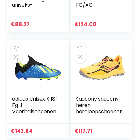
uniseks-
FG/AG
volwassene
Voetbalschoenen,
voetbalschoenen
uniseks, voor
kinderen
€
88.27
€
124.00
adidas Unisex X 18.1
Saucony saucony
Fg J
heren
Voetbalschoenen
hardloopschoenen
€
142.64
€
117.71