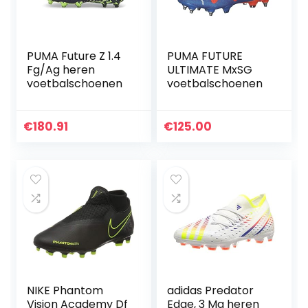
PUMA Future Z 1.4
PUMA FUTURE
Fg/Ag heren
ULTIMATE MxSG
voetbalschoenen
voetbalschoenen
€
180.91
€
125.00
NIKE Phantom
adidas Predator
Vision Academy Df
Edge, 3 Mg heren