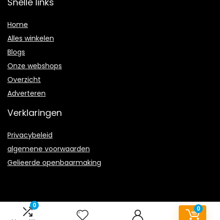
Snelle links
Home
Alles winkelen
Blogs
Onze webshops
Overzicht
Adverteren
Verklaringen
Privacybeleid
algemene voorwaarden
Gelieerde openbaarmaking
0
0
2023 © Voetbal-schoenen.nl Alle rechten voorbehouden