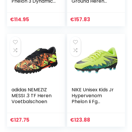
Phelon 3 Dynamic
Ground Heren
Fit FG uniseks-kind
Voetbal Schoen
voetbalschoenen
€
114.95
€
157.83
adidas NEMEZIZ
NIKE Unisex Kids Jr
MESSI .3 TF Heren
Hypervenom
Voetbalschoen
Phelon Ii Fg
Voetbalschoenen
€
127.75
€
123.88