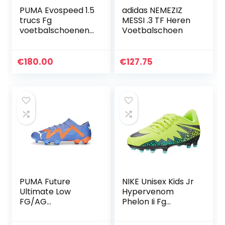
PUMA Evospeed 1.5
adidas NEMEZIZ
trucs Fg
MESSI .3 TF Heren
voetbalschoenen
Voetbalschoen
voor heren
€
180.00
€
127.75
PUMA Future
NIKE Unisex Kids Jr
Ultimate Low
Hypervenom
FG/AG
Phelon Ii Fg
Voetbalschoenen,
Voetbalschoenen
uniseks, voor