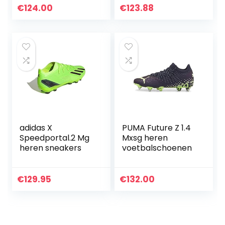
kinderen
€
124.00
€
123.88
adidas X
PUMA Future Z 1.4
Speedportal.2 Mg
Mxsg heren
heren sneakers
voetbalschoenen
€
129.95
€
132.00