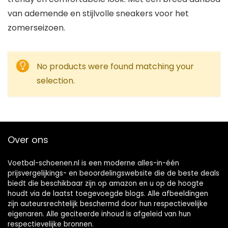
van ademende en stijlvolle sneakers voor het
zomerseizoen.
No products were found matching your
selection.
Over ons
Voetbal-schoenen.nl is een moderne alles-in-één
prijsvergelijkings- en beoordelingswebsite die de beste deals
biedt die beschikbaar zijn op amazon en u op de hoogte
houdt via de laatst toegevoegde blogs. Alle afbeeldingen
zijn auteursrechtelijk beschermd door hun respectievelijke
eigenaren. Alle geciteerde inhoud is afgeleid van hun
respectievelijke bronnen.