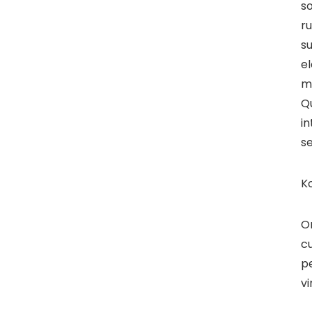
so
ru
su
el
mo
Qu
in
se
Ko
O
cu
p
vi