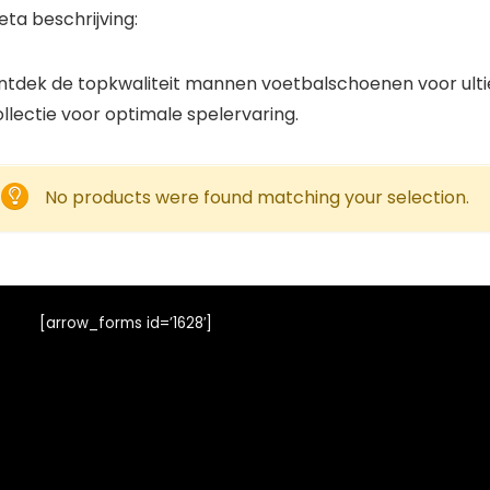
ta beschrijving:
ntdek de topkwaliteit mannen voetbalschoenen voor ultiem
llectie voor optimale spelervaring.
No products were found matching your selection.
[arrow_forms id=’1628′]