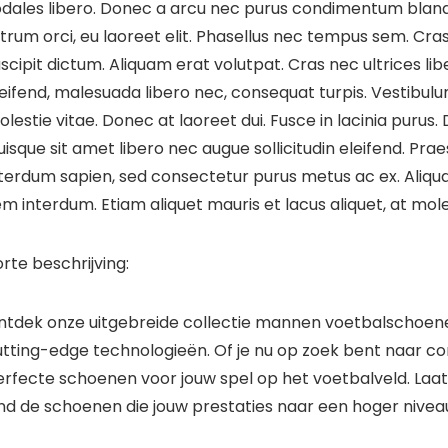
dales libero. Donec a arcu nec purus condimentum blandit 
trum orci, eu laoreet elit. Phasellus nec tempus sem. Cras 
scipit dictum. Aliquam erat volutpat. Cras nec ultrices li
eifend, malesuada libero nec, consequat turpis. Vestibulum
lestie vitae. Donec at laoreet dui. Fusce in lacinia purus. D
isque sit amet libero nec augue sollicitudin eleifend. Pr
terdum sapien, sed consectetur purus metus ac ex. Aliquam
m interdum. Etiam aliquet mauris et lacus aliquet, at moles
rte beschrijving:
ntdek onze uitgebreide collectie mannen voetbalschoenen,
tting-edge technologieën. Of je nu op zoek bent naar comfo
erfecte schoenen voor jouw spel op het voetbalveld. Laat
nd de schoenen die jouw prestaties naar een hoger niveau 