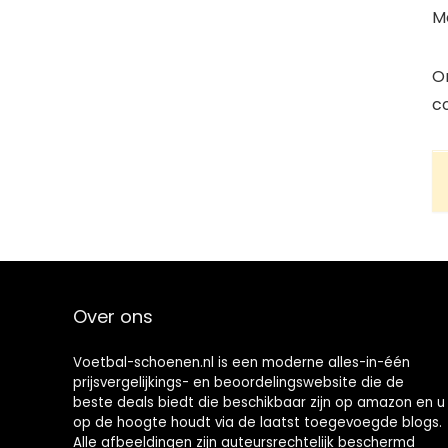
Me
O
co
Over ons
Voetbal-schoenen.nl is een moderne alles-in-één
prijsvergelijkings- en beoordelingswebsite die de
beste deals biedt die beschikbaar zijn op amazon en u
op de hoogte houdt via de laatst toegevoegde blogs.
Alle afbeeldingen zijn auteursrechtelijk beschermd