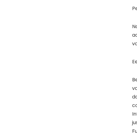
Pe
N
a
va
Ee
Be
v
d
co
In
ju
Fu