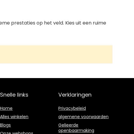
e prestaties op het veld. Kies uit een ruime
Snelle links
Verklaringen
Home
Privacybeleid
Alles winkelen
algemene voorwaarden
Blogs
Gelieerde
openbaarmaking
Onze webshops