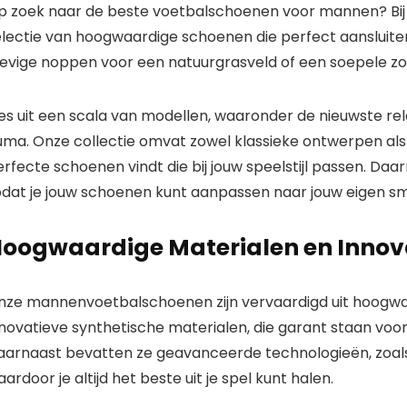
p zoek naar de beste voetbalschoenen voor mannen? Bij v
lectie van hoogwaardige schoenen die perfect aansluiten 
tevige noppen voor een natuurgrasveld of een soepele zoo
ies uit een scala van modellen, waaronder de nieuwste re
ma. Onze collectie omvat zowel klassieke ontwerpen als c
rfecte schoenen vindt die bij jouw speelstijl passen. Da
odat je jouw schoenen kunt aanpassen naar jouw eigen s
oogwaardige Materialen en Innov
nze mannenvoetbalschoenen zijn vervaardigd uit hoogwaa
nnovatieve synthetische materialen, die garant staan voo
aarnaast bevatten ze geavanceerde technologieën, zoals
ardoor je altijd het beste uit je spel kunt halen.