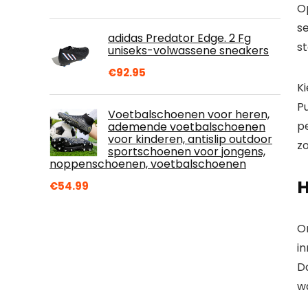
O
se
adidas Predator Edge. 2 Fg
s
uniseks-volwassene sneakers
€
92.95
K
Pu
Voetbalschoenen voor heren,
pe
ademende voetbalschoenen
voor kinderen, antislip outdoor
z
sportschoenen voor jongens,
noppenschoenen, voetbalschoenen
H
€
54.99
O
i
D
wa