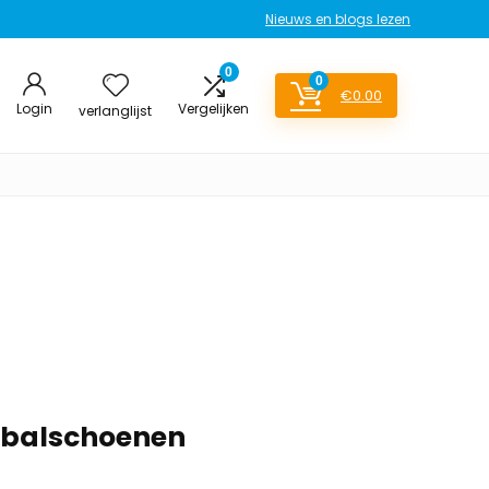
Nieuws en blogs lezen
0
0
€
0.00
Login
Vergelijken
verlanglijst
tbalschoenen