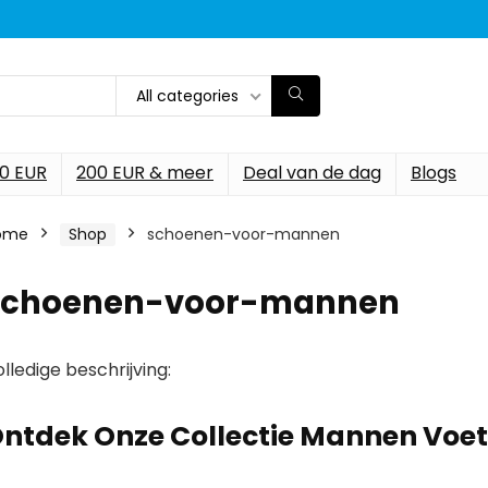
All categories
00 EUR
200 EUR & meer
Deal van de dag
Blogs
ome
Shop
schoenen-voor-mannen
schoenen-voor-mannen
lledige beschrijving:
ntdek Onze Collectie Mannen Voe