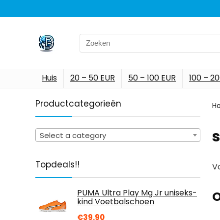
Search
for:
Huis
20 – 50 EUR
50 – 100 EUR
100 – 2
Productcategorieën
H
Select a category
Topdeals!!
Vo
PUMA Ultra Play Mg Jr uniseks-
O
kind Voetbalschoen
€
39.90