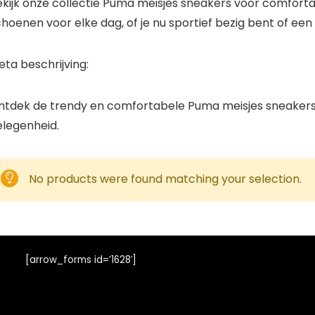
kijk onze collectie Puma meisjes sneakers voor comfortab
hoenen voor elke dag, of je nu sportief bezig bent of een 
ta beschrijving:
ntdek de trendy en comfortabele Puma meisjes sneakers in
elegenheid.
No products were found matching your selection.
[arrow_forms id=’1628′]