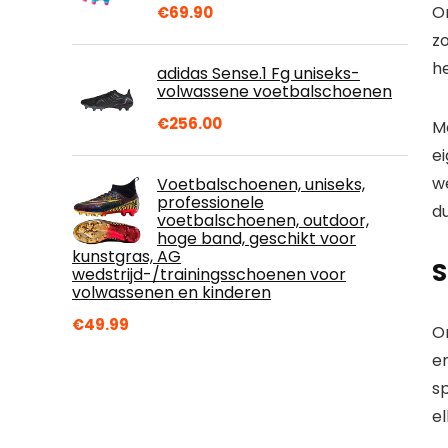
On
€
69.90
zo
he
adidas Sense.1 Fg uniseks-
volwassene voetbalschoenen
€
256.00
M
ei
w
Voetbalschoenen, uniseks,
professionele
d
voetbalschoenen, outdoor,
hoge band, geschikt voor
kunstgras, AG
S
wedstrijd-/trainingsschoenen voor
volwassenen en kinderen
€
49.99
On
e
sp
e