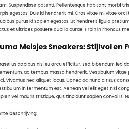
iam. Suspendisse potenti. Pellentesque habitant morbi tr
rpis egestas. Duis id hendrerit mi. Cras vitae mi vitae orci
ucibus purus id sapien egestas, ut hendrerit ligula pretiu
ctus et ultrices posuere cubilia curae; Proin in rhoncus me
uma Meisjes Sneakers: Stijlvol en 
asellus dapibus nisi eu arcu efficitur, sed bibendum leo d
lementum, ac tempus massa hendrerit. Vestibulum vitae pe
ci. Vivamus nec aliquet lacus. Donec ac nunc a risus cons
stibulum in fermentum est. Aenean vel elit eget nisl congu
pien vel mauris tristique, quis tincidunt sapien convallis. 
rte beschrijving: