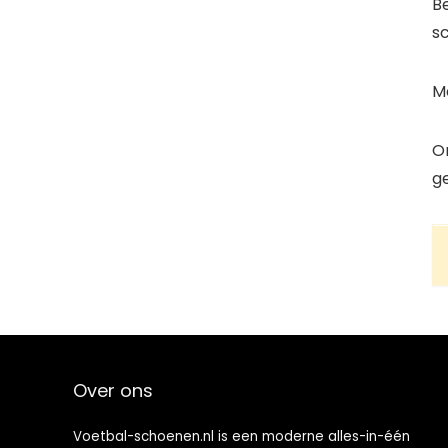
Be
sc
Me
O
g
Over ons
Voetbal-schoenen.nl is een moderne alles-in-één