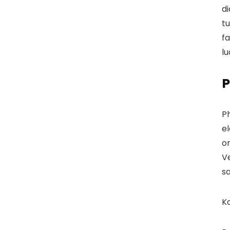
d
tu
fa
lu
P
Ph
e
or
Ve
sa
Ko