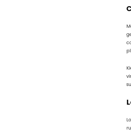
C
M
g
co
pl
K
vi
su
L
Lo
ru