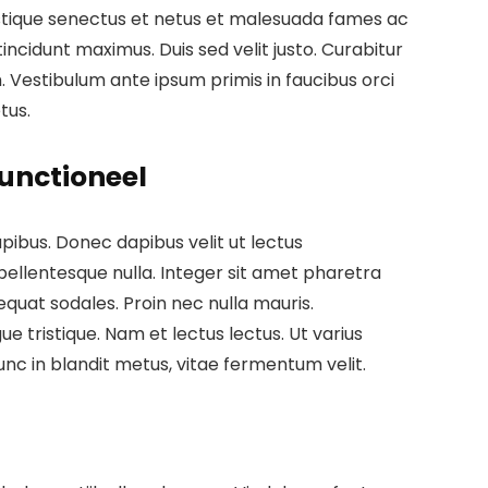
istique senectus et netus et malesuada fames ac
 tincidunt maximus. Duis sed velit justo. Curabitur
m. Vestibulum ante ipsum primis in faucibus orci
tus.
Functioneel
apibus. Donec dapibus velit ut lectus
llentesque nulla. Integer sit amet pharetra
equat sodales. Proin nec nulla mauris.
e tristique. Nam et lectus lectus. Ut varius
Nunc in blandit metus, vitae fermentum velit.