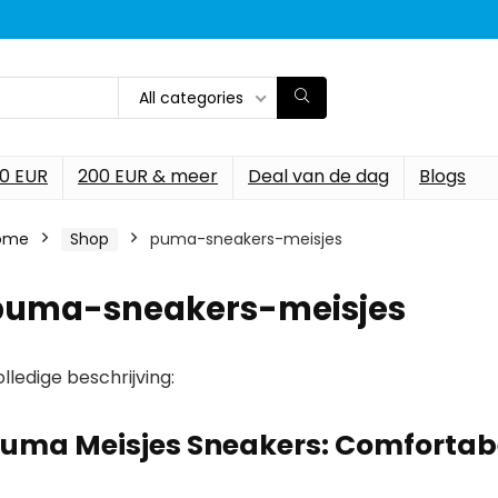
All categories
00 EUR
200 EUR & meer
Deal van de dag
Blogs
ome
Shop
puma-sneakers-meisjes
puma-sneakers-meisjes
lledige beschrijving:
uma Meisjes Sneakers: Comfortab