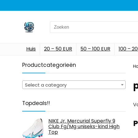
Search
for:
Huis
20 – 50 EUR
50 – 100 EUR
100 – 2
Productcategorieën
H
Select a category
Topdeals!!
Vo
NIKE Jr. Mercurial Superfly 9
P
Club Fg/Mg uniseks-kind High
Top