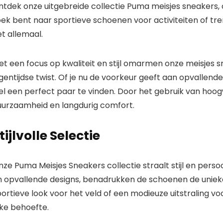
tdek onze uitgebreide collectie Puma meisjes sneakers, o
ek bent naar sportieve schoenen voor activiteiten of tre
t allemaal.
et een focus op kwaliteit en stijl omarmen onze meisje
gentijdse twist. Of je nu de voorkeur geeft aan opvallende 
el een perfect paar te vinden. Door het gebruik van hoo
uurzaamheid en langdurig comfort.
tijlvolle Selectie
ze Puma Meisjes Sneakers collectie straalt stijl en pers
n opvallende designs, benadrukken de schoenen de unieke 
ortieve look voor het veld of een modieuze uitstraling voo
lke behoefte.