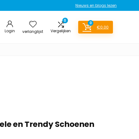
Nieuws en blogs lezen
0
0
€
0.00
Login
Vergelijken
verlanglijst
ele en Trendy Schoenen