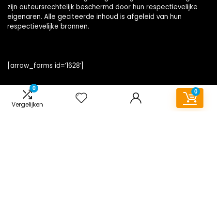
zijn auteursrechtelijk beschermd door hun respectievelijke
eigenaren. Alle geciteerde inhoud is afgeleid van hun
respectievelijke bronnen.
[arrow_forms id=’1628′]
0
0
Vergelijken
Snelle links
Home
Alles winkelen
Blogs
Onze webshops
Overzicht
Adverteren