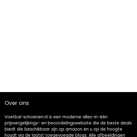
Over ons
Voetbal-schoenen.nl is een moderne alles-in-één
prijsvergelijkings- en beoordelingswebsite die de beste deals
biedt die beschikbaar zijn op amazon en u op de hoogte
houdt via de laatst toegevoegde blogs. Alle afbeeldingen